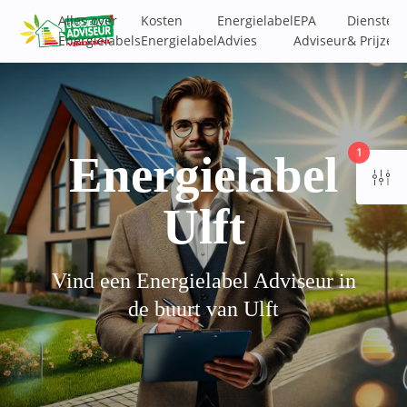
Alles over
Kosten
Energielabel
EPA
Diensten
Energielabels
Energielabel
Advies
Adviseur
& Prijzen
1
Energielabel
Ulft
Vind een Energielabel Adviseur in
de buurt van Ulft