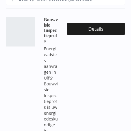
Bouwv
isie
Details
Inspec
tieprof
s
Energi
eadvie
s
aanvra
gen in
Ulft?
Bouwvi
sie
Inspec
tieprof
s is uw
energi
edesku
ndige
in