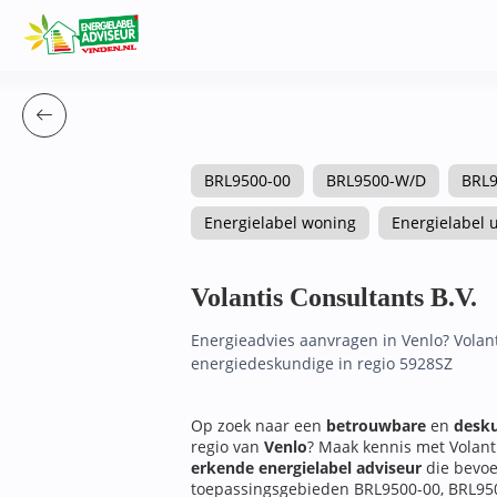
BRL9500-00
BRL9500-W/D
BRL9
Energielabel woning
Energielabel u
Volantis Consultants B.V.
Energieadvies aanvragen in Venlo? Volant
energiedeskundige in regio 5928SZ
Op zoek naar een
betrouwbare
en
desku
regio van
Venlo
? Maak kennis met Volanti
erkende energielabel adviseur
die bevoe
toepassingsgebieden BRL9500-00, BRL95