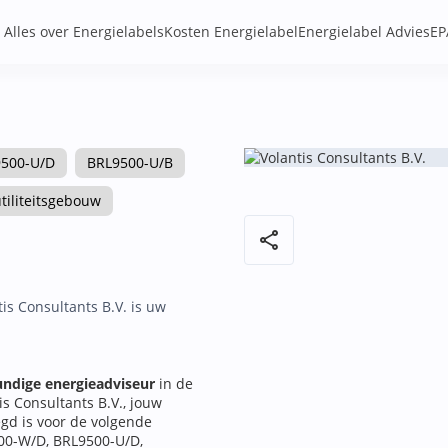
Alles over Energielabels
Kosten Energielabel
Energielabel Advies
EP
500-U/D
BRL9500-U/B
tiliteitsgebouw
share
is Consultants B.V. is uw
ndige energieadviseur
in de
s Consultants B.V., jouw
gd is voor de volgende
00-W/D, BRL9500-U/D,