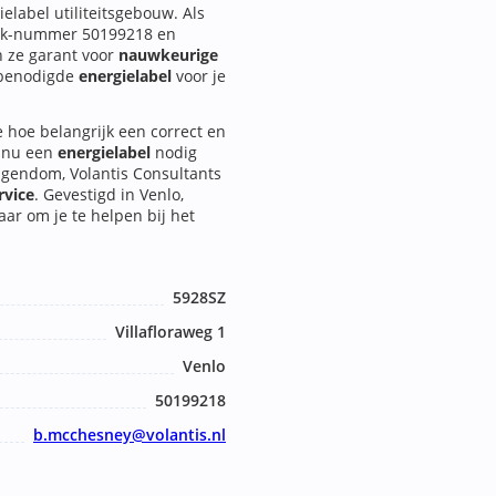
elabel utiliteitsgebouw. Als
k-nummer 50199218 en
n ze garant voor
nauwkeurige
 benodigde
energielabel
voor je
e hoe belangrijk een correct en
e nu een
energielabel
nodig
igendom, Volantis Consultants
rvice
. Gevestigd in Venlo,
aar om je te helpen bij het
5928SZ
Villafloraweg 1
Venlo
50199218
b.mcchesney@volantis.nl