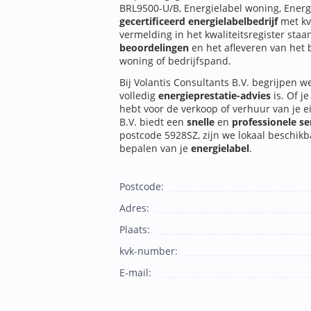
BRL9500-U/B, Energielabel woning, Energi
gecertificeerd energielabelbedrijf
met kv
vermelding in het kwaliteitsregister staa
beoordelingen
en het afleveren van het
woning of bedrijfspand.
Bij Volantis Consultants B.V. begrijpen w
volledig
energieprestatie-advies
is. Of j
hebt voor de verkoop of verhuur van je e
B.V. biedt een
snelle
en
professionele se
postcode 5928SZ, zijn we lokaal beschikb
bepalen van je
energielabel
.
Postcode:
Adres:
Plaats:
kvk-number:
E-mail: