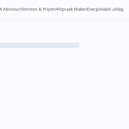
A Adviseur
Diensten & Prijzen
Afspraak Maken
Energielabel uitleg