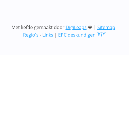
Met liefde gemaakt door
DigiLeaps
💙 |
Sitemap
-
Regio's
-
Links
|
EPC deskundigen 🇧🇪