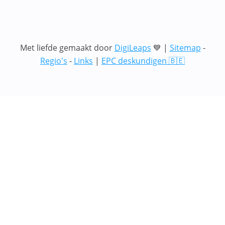
Met liefde gemaakt door
DigiLeaps
💙 |
Sitemap
-
Regio's
-
Links
|
EPC deskundigen 🇧🇪