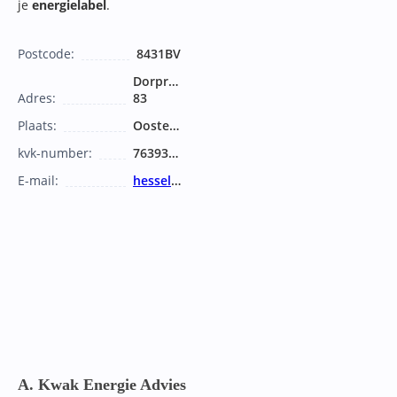
je
energielabel
.
Postcode:
8431BV
Dorprichterstraat
Adres:
83
Plaats:
Oosterwolde
kvk-number:
76393542
E-mail:
hessel@hjadvies.frl
A. Kwak Energie Advies