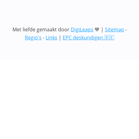
Met liefde gemaakt door
DigiLeaps
💙 |
Sitemap
-
Regio's
-
Links
|
EPC deskundigen 🇧🇪