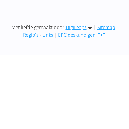
Met liefde gemaakt door
DigiLeaps
💙 |
Sitemap
-
Regio's
-
Links
|
EPC deskundigen 🇧🇪