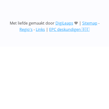
Met liefde gemaakt door
DigiLeaps
💙 |
Sitemap
-
Regio's
-
Links
|
EPC deskundigen 🇧🇪