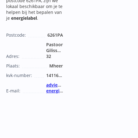
postcode 6261PA, zijn we
lokaal beschikbaar om je te
helpen bij het bepalen van
je
energielabel
.
Postcode:
6261PA
Pastoor
Gilissenstraat
Adres:
32
Plaats:
Mheer
kvk-number:
14116475
advies@ammoniet-
E-mail:
energie.nl