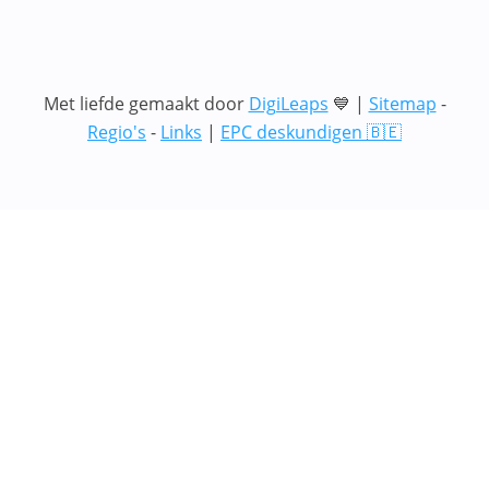
Met liefde gemaakt door
DigiLeaps
💙 |
Sitemap
-
Regio's
-
Links
|
EPC deskundigen 🇧🇪