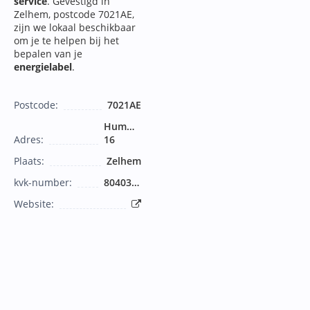
service
. Gevestigd in
Zelhem, postcode 7021AE,
zijn we lokaal beschikbaar
om je te helpen bij het
bepalen van je
energielabel
.
Postcode:
7021AE
Hummeloseweg
Adres:
16
Plaats:
Zelhem
kvk-number:
8040332
Website: