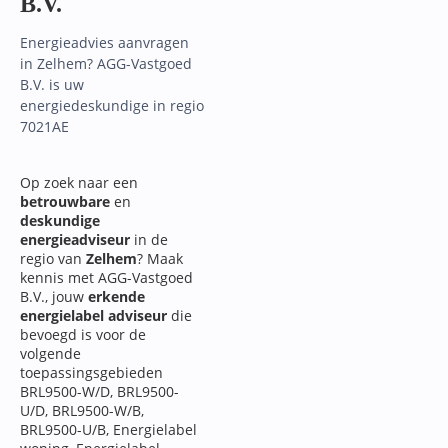
B.V.
Energieadvies aanvragen
in Zelhem? AGG-Vastgoed
B.V. is uw
energiedeskundige in regio
7021AE
Op zoek naar een
betrouwbare
en
deskundige
energieadviseur
in de
regio van
Zelhem
? Maak
kennis met AGG-Vastgoed
B.V., jouw
erkende
energielabel adviseur
die
bevoegd is voor de
volgende
toepassingsgebieden
BRL9500-W/D, BRL9500-
U/D, BRL9500-W/B,
BRL9500-U/B, Energielabel