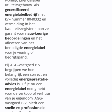
woning, Energielabel
utiliteitsgebouw. Als
gecertificeerd
energielabelbedrijf
met
kvk-nummer 8040332 en
vermelding in het
kwaliteitsregister staan ze
garant voor
nauwkeurige
beoordelingen
en het
afleveren van het
benodigde
energielabel
voor je woning of
bedrijfspand.
Bij AGG-Vastgoed B.V.
begrijpen we hoe
belangrijk een correct en
volledig
energieprestatie-
advies
is. Of je nu een
energielabel
nodig hebt
voor de verkoop of verhuur
van je eigendom, AGG-
Vastgoed B.V. biedt een
snelle
en
professionele