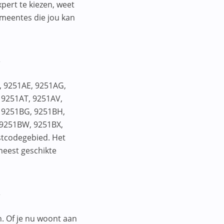
pert te kiezen, weet
gemeentes die jou kan
m
, 9251AE, 9251AG,
 9251AT, 9251AV,
 9251BG, 9251BH,
 9251BW, 9251BX,
stcodegebied. Het
meest geschikte
m
n. Of je nu woont aan