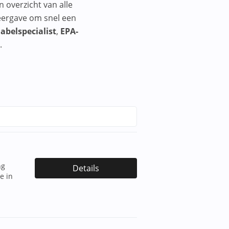
n overzicht van alle
eergave om snel een
abelspecialist
,
EPA-
.
ng
Details
e in