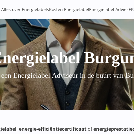
Alles over Energielabels
Kosten Energielabel
Energielabel Advies
EP
nergielabel Burg
 een Energielabel Adviseur in de buurt van B
ielabel
,
energie-efficiëntiecertificaat
of
energieprestatiec