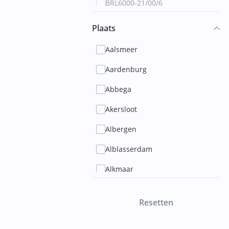
BRL6000-21/00/6
1056DN
BRL6000-25
Plaats
1059AA
BRL6000-25/a1
Aalsmeer
1061VK
BRL6000-25/b1
Aardenburg
1064MC
BRL6000-25/b2
Abbega
1064WJ
BRL6000-25/c1
Akersloot
1066CE
BRL6000-25/c2
Albergen
1066DX
BRL6000-25/d1
Alblasserdam
1066EP
BRL6000-25/e1
Alkmaar
1068NH
BRL6010
Almelo
1069CD
Resetten
BRL9500-00
Almere
1069GE
BRL9500-01
Alphen