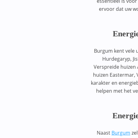
essentieel is voo
CO-vrij
Baarn
ervoor dat uw wo
1103MP
Energielabel utiliteitsgebouw
Bakkeveen
1103SJ
Energielabel woning
Balk
Energi
1105BJ
Bant
1111CD
Burgum kent vele u
Barendrecht
1111JK
Hurdegaryp, Ji
Beegden
Verspreide huizen 
1112VA
huizen Eastermar, V
Beemte Broekland
1115DK
karakter en energieb
Beilen
helpen met het ve
1131DZ
Bergeijk
1131JW
Bergen (NH)
Energie
1132EP
Bergen op Zoom
1132GJ
Naast
Burgum
zel