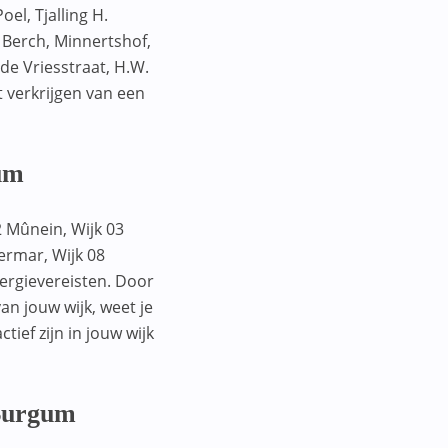
el, Tjalling H.
 Berch, Minnertshof,
 de Vriesstraat, H.W.
t verkrijgen van een
gum
 Mûnein, Wijk 03
termar, Wijk 08
rgievereisten. Door
an jouw wijk, weet je
ief zijn in jouw wijk
 Burgum