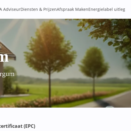
A Adviseur
Diensten & Prijzen
Afspraak Maken
Energielabel uitleg
um
urgum
ertificaat (EPC)