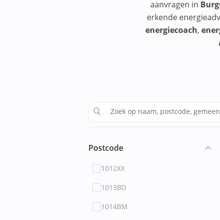
aanvragen in
Bur
erkende energieadv
energiecoach
,
ener
Postcode
1012XX
1013BD
1014BM