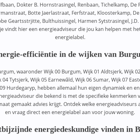
baan, Dokter B. Hornstrasingel, Renbaan, Tichelkamp, De Po
manstraat, Botte Jaerlastraat, Ferfstraat, Kloosterkamp, De
be Geartsstrjitte, Bulthuissingel, Harmen Sytstrasingel, J.D.
 je vindt hier een energieadviseur die jou kan helpen met he
energielabel.
ergie-efficiëntie in de wijken van Bur
urgum, waaronder Wijk 00 Burgum, Wijk 01 Aldtsjerk, Wijk 02
k 04 Tytsjerk, Wijk 05 Earnewâld, Wijk 06 Sumar, Wijk 07 Eas
09 Hurdegaryp, hebben allemaal hun eigen dynamiek en ene
nergieadviseur die bekend is met de specifieke kenmerken v
maat gemaakt advies krijgt. Ontdek welke energieadviseurs act
en vraag direct een energielabel aan voor jouw woning.
tbijzijnde energiedeskundige vinden in