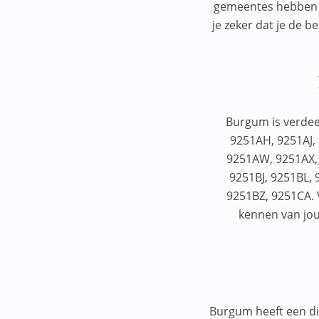
Berkel en Rodenrijs
gemeentes hebben hu
1132HW
je zeker dat je de b
Best
1135WJ
Beverwijk
1161SP
Bilthoven
1181BP
Bitgum
1181VX
Burgum is verdee
Bitgummole
9251AH, 9251AJ,
1182BW
9251AW, 9251AX,
Bladel
1185XA
9251BJ, 9251BL,
Bleiswijk
9251BZ, 9251CA. 
1187DV
kennen van jou
Bloemendaal
1187EC
Bocholtz
1187HV
Bodegraven
1191JD
Boekel
Burgum heeft een div
1216CJ