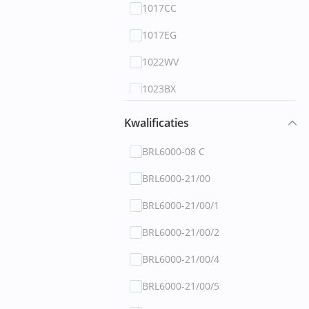
1017CC
1017EG
1022WV
1023BX
1031AM
Kwalificaties
1032LL
BRL6000-08 C
1034BM
BRL6000-21/00
1043CA
BRL6000-21/00/1
1051BZ
BRL6000-21/00/2
1051CN
BRL6000-21/00/4
1055VR
BRL6000-21/00/5
1056BK