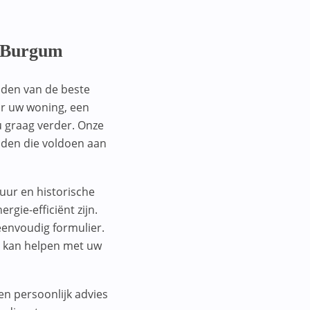
n Burgum
nden van de beste
or uw woning, een
u graag verder. Onze
nden die voldoen aan
tuur en historische
gie-efficiënt zijn.
eenvoudig formulier.
u kan helpen met uw
en persoonlijk advies