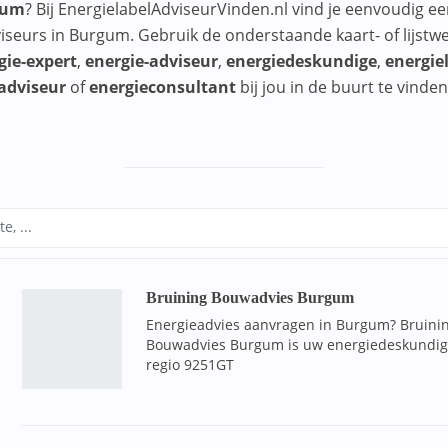
gum
? Bij EnergielabelAdviseurVinden.nl vind je eenvoudig ee
iseurs in Burgum. Gebruik de onderstaande kaart- of lijstw
gie-expert
,
energie-adviseur
,
energiedeskundige
,
energiel
adviseur
of
energieconsultant
bij jou in de buurt te vinden
Bruining Bouwadvies Burgum
Energieadvies aanvragen in Burgum? Bruini
Bouwadvies Burgum is uw energiedeskundig
regio 9251GT