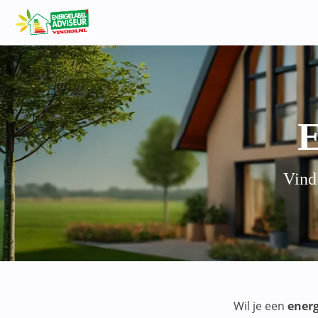
E
Vind
Wil je een
energ