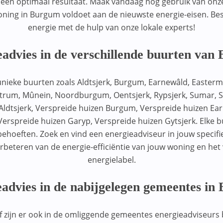
r een optimaal resultaat. Maak vandaag nog gebruik van onz
ning in Burgum voldoet aan de nieuwste energie-eisen. Besp
energie met de hulp van onze lokale experts!
eadvies in de verschillende buurten van
nieke buurten zoals Aldtsjerk, Burgum, Earnewâld, Easterma
strum, Mûnein, Noordburgum, Oentsjerk, Rypsjerk, Sumar, Su
Aldtsjerk, Verspreide huizen Burgum, Verspreide huizen Ea
erspreide huizen Garyp, Verspreide huizen Gytsjerk. Elke bu
ehoeften. Zoek en vind een energieadviseur in jouw specifi
rbeteren van de energie-efficiëntie van jouw woning en het 
energielabel.
advies in de nabijgelegen gemeentes i
f zijn er ook in de omliggende gemeentes energieadviseurs