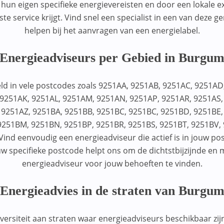
n eigen specifieke energievereisten en door een lokale ex
este service krijgt. Vind snel een specialist in een van deze 
helpen bij het aanvragen van een energielabel.
Energieadviseurs per Gebied in Burgu
ld in vele postcodes zoals 9251AA, 9251AB, 9251AC, 9251AD
 9251AK, 9251AL, 9251AM, 9251AN, 9251AP, 9251AR, 9251AS,
 9251AZ, 9251BA, 9251BB, 9251BC, 9251BC, 9251BD, 9251BE,
 9251BM, 9251BN, 9251BP, 9251BR, 9251BS, 9251BT, 9251BV,
Vind eenvoudig een energieadviseur die actief is in jouw po
w specifieke postcode helpt ons om de dichtstbijzijnde en 
energieadviseur voor jouw behoeften te vinden.
Energieadvies in de straten van Burgu
ersiteit aan straten waar energieadviseurs beschikbaar zij