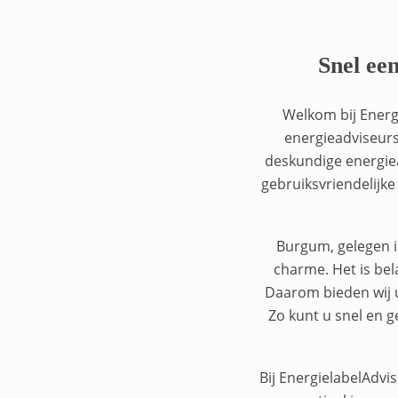
1075VJ
BRL9500-02
Alphen aan den Rijn
1076DE
BRL9500-04
Snel ee
Amersfoort
1078BK
BRL9500-05
Ammerzoden
Welkom bij Energ
1092AK
BRL9500-06
energieadviseurs
Amstelveen
1094CC
deskundige energiea
BRL9500-MWA-U
Amsterdam
gebruiksvriendelijk
1095ME
BRL9500-MWA-W
Andijk
1095XB
BRL9500-U/B
Ankeveen
Burgum, gelegen in
1096AK
BRL9500-U/D
charme. Het is bel
Apeldoorn
1096GG
Daarom bieden wij u
BRL9500-W/B
Arnhem
Zo kunt u snel en 
1097CM
BRL9500-W/D
Assen
1097RN
BRL9501
Bij EnergielabelAdvi
Axel
1101AG