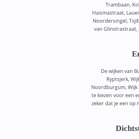
Trambaan, Kolf
Boelenslaan
1217SZ
Haismastraat, Lauer
Borger
Noordersingel, Tsjib
1221AA
van Glinstrastraat,
Borne
1231AK
Bornerbroek
1231TJ
En
Boskoop
1241AM
Bovenkarspel
De wijken van B
1244PT
Ryptsjerk, Wij
Brakel
1271SX
Noordburgum, Wijk 
Breda
te kiezen voor een e
1277BK
zeker dat je een op 
Breskens
1313AK
Broekhuizen
1324XR
Dichts
Brunssum
1327AA